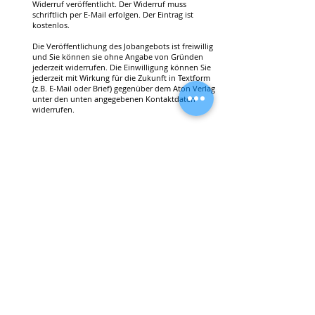
Widerruf veröffentlicht. Der Widerruf muss
schriftlich per E-Mail erfolgen. Der Eintrag ist
kostenlos.
Die Veröffentlichung des Jobangebots ist freiwillig
und Sie können sie ohne Angabe von Gründen
jederzeit widerrufen. Die Einwilligung können Sie
jederzeit mit Wirkung für die Zukunft in Textform
(z.B. E-Mail oder Brief) gegenüber dem Aton Verlag
unter den unten angegebenen Kontaktdaten
widerrufen.
Die Rechtmäßigkeit der bis zum Widerruf aufgrund
der Einwilligung erfolgten Verarbeitung bleibt
dadurch unberührt.
Zum Umgang mit Ihren personenbezogenen Daten
entnehmen Sie bitte
unserer
Datenschutzerklärung.
SENDEN
Ihr Ansprechpartner für alle Fragen: