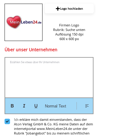
Logo hochladen
Firmen Logo
Rubrik: Suche unten
Auflösung 150 dpi
600 x 600 px
Über unser Unternehmen
Erzählen Sie etwas über Ihr Unternehmen
Normal Text
Get
Ich erkläre mich damit einverstanden, dass der
on
the
Aton Verlag GmbH & Co. KG meine Daten auf dem
list
Internetportal
www.MeinLeben24.de
unter der
Rubrik "Jobangebot" bis zu meinem schriftlichen