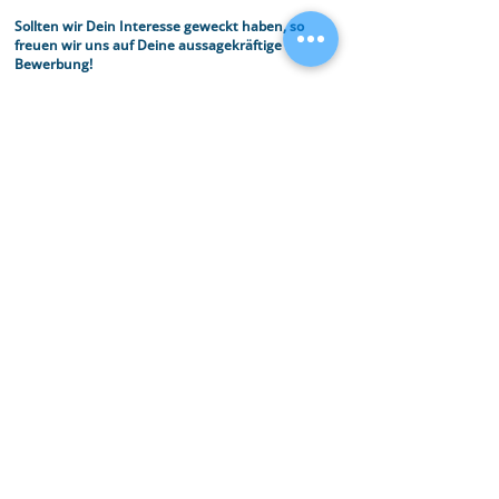
Sollten wir Dein Interesse geweckt haben, so
freuen wir uns auf Deine aussagekräftige
Bewerbung!
Teilen auf:
Facebook
X (Twitter)
WhatsApp
LinkedIn
Pinterest
Link kopieren
Alle Angaben zu Stellenangeboten auf MeinLeben24.de stammen vom
jeweiligen Anbieter des Stellenangebots. Wir übernehmen keine
Haftung für Fehler oder Unvollständigkeiten in den bereitgestellten
Informationen